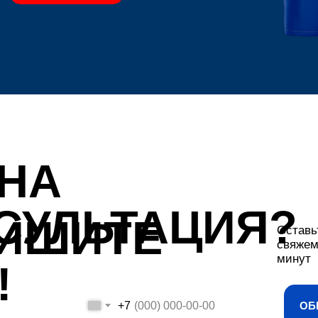
НА
СУЛЬТАЦИЯ?
ИШИТЕ
Оставь
свяжем
минут
!
+7
ОБ