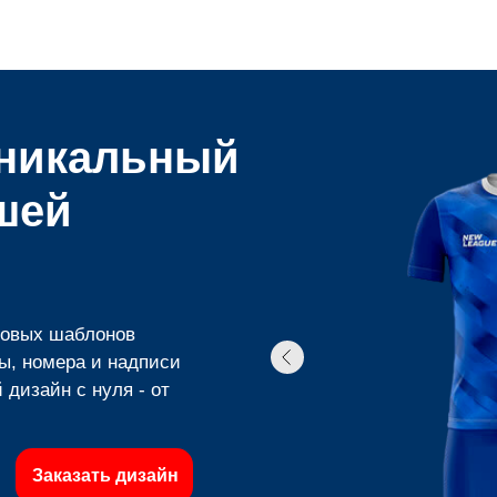
уникальный
шей
товых шаблонов
ы, номера и надписи
дизайн с нуля - от
Заказать дизайн